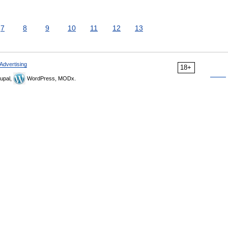
7
8
9
10
11
12
13
Advertising
18+
upal,
WordPress, MODx.