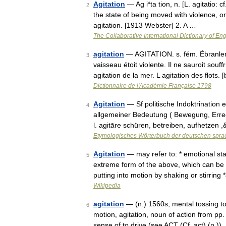
Agitation
— Ag i*ta tion, n. [L. agitatio: c
2
the state of being moved with violence, or
agitation. [1913 Webster] 2. A …
The Collaborative International Dictionary of Eng
agitation
— AGITATION. s. fém. Ébranlem
3
vaisseau étoit violente. Il ne sauroit souffr
agitation de la mer. L agitation des flots. 
Dictionnaire de l'Académie Française 1798
Agitation
— Sf politische Indoktrination 
4
allgemeiner Bedeutung ( Bewegung, Erregu
l. agitāre schüren, betreiben, aufhetzen
Etymologisches Wörterbuch der deutschen spra
Agitation
— may refer to: * emotional sta
5
extreme form of the above, which can be a 
putting into motion by shaking or stirrin
Wikipedia
agitation
— (n.) 1560s, mental tossing to 
6
motion, agitation, noun of action from pp.
sense of to drive (see ACT (Cf. act) (n.))