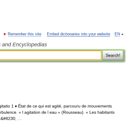
Remember this site
Embed dictionaries into your website
EN
s and Encyclopedias
Search!
. agitatio 1 ♦ État de ce qui est agité, parcouru de mouvements
turbulence. « l agitation de l eau » (Rousseau). « Les habitants
e »&#8230; …