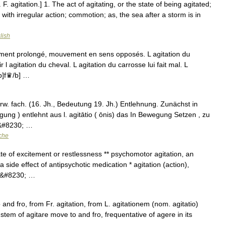
f. F. agitation.] 1. The act of agitating, or the state of being agitated;
 with irregular action; commotion; as, the sea after a storm is in
lish
ent prolongé, mouvement en sens opposés. L agitation du
ir l agitation du cheval. L agitation du carrosse lui fait mal. L
[b]f♛/b] …
erw. fach. (16. Jh., Bedeutung 19. Jh.) Entlehnung. Zunächst in
ng ) entlehnt aus l. agitātio ( ōnis) das In Bewegung Setzen , zu
 ,&#8230; …
che
te of excitement or restlessness ** psychomotor agitation, an
side effect of antipsychotic medication * agitation (action),
g *&#8230; …
and fro, from Fr. agitation, from L. agitationem (nom. agitatio)
 stem of agitare move to and fro, frequentative of agere in its
 …