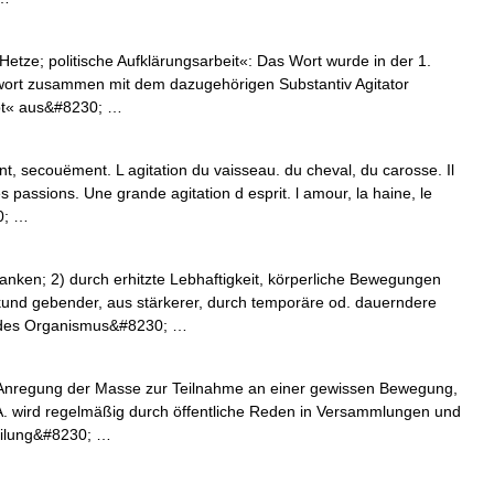
Hetze; politische Aufklärungsarbeit«: Das Wort wurde in der 1.
agwort zusammen mit dem dazugehörigen Substantiv Agitator
ibt« aus&#8230; …
nt, secouëment. L agitation du vaisseau. du cheval, du carosse. Il
s passions. Une grande agitation d esprit. l amour, la haine, le
30; …
anken; 2) durch erhitzte Lebhaftigkeit, körperliche Bewegungen
und gebender, aus stärkerer, durch temporäre od. dauerndere
t des Organismus&#8230; …
i; Anregung der Masse zur Teilnahme an einer gewissen Bewegung,
e A. wird regelmäßig durch öffentliche Reden in Versammlungen und
teilung&#8230; …