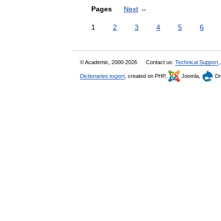
Pages
Next
→
1
2
3
4
5
6
© Academic, 2000-2026
Contact us:
Technical Support
,
Dictionaries export
, created on PHP,
Joomla,
Dr