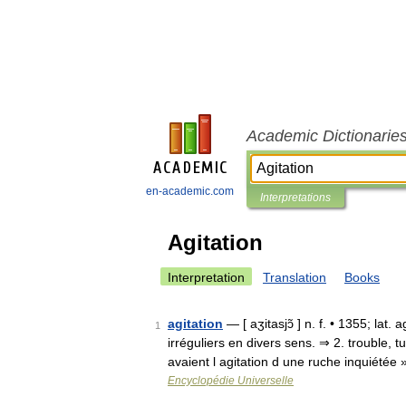
Academic Dictionarie
en-academic.com
Interpretations
Agitation
Interpretation
Translation
Books
agitation
— [ aʒitasjɔ̃ ] n. f. • 1355; lat
1
irréguliers en divers sens. ⇒ 2. trouble, 
avaient l agitation d une ruche inquiété
Encyclopédie Universelle