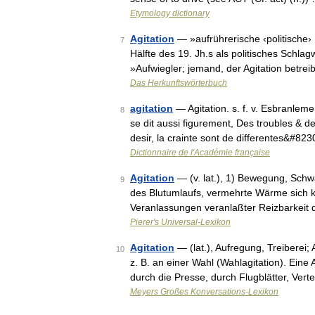
Etymology dictionary
Agitation
— »aufrührerische ‹politische› 
7
Hälfte des 19. Jh.s als politisches Schl
»Aufwiegler; jemand, der Agitation betre
Das Herkunftswörterbuch
agitation
— Agitation. s. f. v. Esbranleme
8
se dit aussi figurement, Des troubles & de
desir, la crainte sont de differentes&#82
Dictionnaire de l'Académie française
Agitation
— (v. lat.), 1) Bewegung, Schw
9
des Blutumlaufs, vermehrte Wärme sich k
Veranlassungen veranlaßter Reizbarkei
Pierer's Universal-Lexikon
Agitation
— (lat.), Aufregung, Treibere
10
z. B. an einer Wahl (Wahlagitation). Ein
durch die Presse, durch Flugblätter, Ver
Meyers Großes Konversations-Lexikon